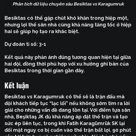
Phân tích dữ liệu chuyên sâu Besiktas vs Karagumruk
Besiktas có thể gặp chút khó khăn trong hiệp một,
nhưng lợi thế sân nhà cùng khả năng tăng tốc ở hiệp
hai sẽ giúp họ tạo ra khác biệt.
Dự đoán tỉ số: 3-1
Kết quả này phản ánh đúng tương quan hiện tại giữa
hai đội, đồng thời phù hợp với xu hướng ghi bàn của
Besiktas trong thời gian gần đây.
Kết luận
Besiktas vs Karagumruk
có thể sẽ là trận đấu mà
đội khách tiếp tục “lạc lối” nếu không sớm tìm ra lời
giải cho những vấn đề đang tồn tại. Với điểm tựa sân
nhà, Beşiktaş JK đủ khả năng áp đặt thế trận và tạo
sức ép liên tục, trong khi Fatih Karagümrük SK lại
đối mặt nguy cơ bị cuốn vào thế trận bất lợi. 90 phút