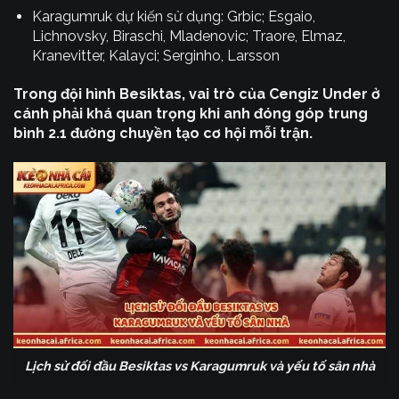
Karagumruk dự kiến sử dụng: Grbic; Esgaio,
Lichnovsky, Biraschi, Mladenovic; Traore, Elmaz,
Kranevitter, Kalayci; Serginho, Larsson
Trong đội hình Besiktas, vai trò của Cengiz Under ở
cánh phải khá quan trọng khi anh đóng góp trung
bình 2.1 đường chuyền tạo cơ hội mỗi trận.
Lịch sử đối đầu Besiktas vs Karagumruk và yếu tố sân nhà