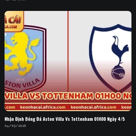
Nhận Định Bóng Đá Aston Villa Vs Tottenham 01H00
Ngày 4/5
Nhận Định Bóng Đá Aston Villa Vs Tottenham 01H00 Ngày 4/5
04/05/2026