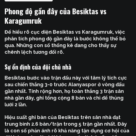
Phong độ gần đây của Besiktas vs
Karagumruk
Để hiểu rõ cục diện
Besiktas vs Karagumruk
, việc
phân tích phong độ gần đây là bước không thể bỏ
qua. Những con số thống kê đang cho thấy sự
chênh lệch tương đối rõ.
Sự ổn định của đội chủ nhà
Besiktas bước vào trận đấu này với tâm lý tích cực
sau chiến thắng 3-0 trước Alanyaspor ở vòng đấu
gần nhất. Tính rộng hơn, họ toàn thắng 3 trận sân
nhà gần đây, ghi tổng cộng 8 bàn và chỉ để thủng
lưới 2 lần.
Hiệu suất ghi bàn của Besiktas trên sân nhà đạt
trung bình 2.6 bàn/trận trong 5 trận gần nhất. Đây
là con số phản ánh rõ khả năng tận dụng cơ hội của