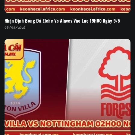
Ngày 9/5
Nhận Định Bóng Đá Elche Vs Alaves Vào Lúc 19H00 Ngày 9/5
08/05/2026
Nhận Định Bóng Đá Aston Villa Vs Nottingham
02H00 Ngày 8/5