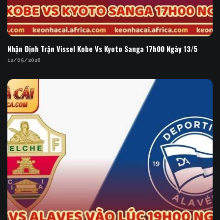
Nhận Định Trận Vissel Kobe Vs Kyoto Sanga 17h00
Ngày 13/5
Nhận Định Trận Vissel Kobe Vs Kyoto Sanga 17h00 Ngày 13/5
12/05/2026
Nhận Định Bóng Đá Elche Vs Alaves Vào Lúc 19H00