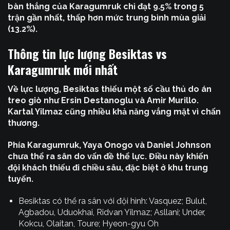
bàn thắng của Karagumruk chỉ đạt 9.5% trong 5
trận gần nhất, thấp hơn mức trung bình mùa giải
(13.2%).
Thông tin lực lượng Besiktas vs
Karagumruk mới nhất
Về lực lượng, Besiktas thiếu một số cầu thủ do án
treo giò như Ersin Destanoglu và Amir Murillo.
Kartal Yilmaz cũng nhiều khả năng vắng mặt vì chấn
thương.
Phía Karagumruk, Yaya Onogo và Daniel Johnson
chưa thể ra sân do vấn đề thể lực. Điều này khiến
đội khách thiếu đi chiều sâu, đặc biệt ở khu trung
tuyến.
Besiktas có thể ra sân với đội hình: Vasquez; Bulut,
Agbadou, Uduokhai, Ridvan Yilmaz; Asllani; Under,
Kokcu, Olaitan, Toure; Hyeon-gyu Oh