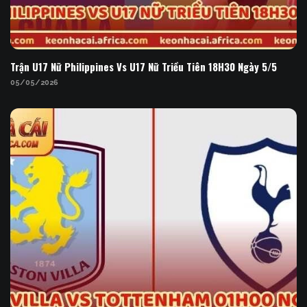
Trận U17 Nữ Philippines Vs U17 Nữ Triều Tiên 18H30
Ngày 5/5
Trận U17 Nữ Philippines Vs U17 Nữ Triều Tiên 18H30 Ngày 5/5
05/05/2026
Nhận Định Bóng Đá Aston Villa Vs Tottenham 01H00