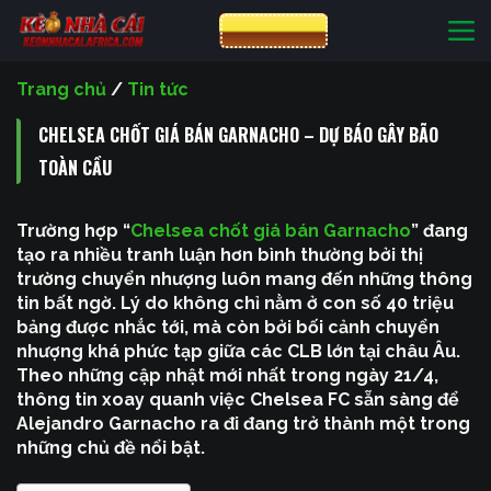
Bỏ
CƯỢC VIN88
qua
nội
Trang chủ
/
Tin tức
dung
CHELSEA CHỐT GIÁ BÁN GARNACHO – DỰ BÁO GÂY BÃO
TOÀN CẦU
Trường hợp “
Chelsea chốt giá bán Garnacho
” đang
tạo ra nhiều tranh luận hơn bình thường bởi thị
trường chuyển nhượng luôn mang đến những thông
tin bất ngờ. Lý do không chỉ nằm ở con số 40 triệu
bảng được nhắc tới, mà còn bởi bối cảnh chuyển
nhượng khá phức tạp giữa các CLB lớn tại châu Âu.
Theo những cập nhật mới nhất trong ngày 21/4,
thông tin xoay quanh việc Chelsea FC sẵn sàng để
Alejandro Garnacho ra đi đang trở thành một trong
những chủ đề nổi bật.