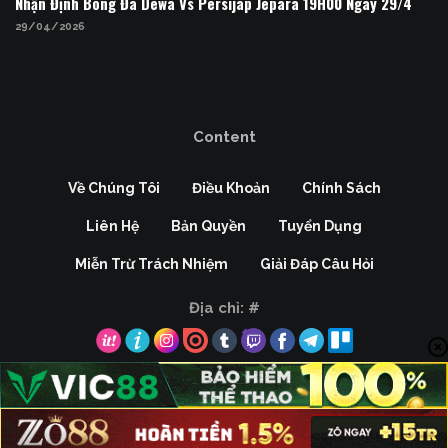
Nhận Định Bóng Đá Dewa Vs Persijap Jepara 19H00 Ngày 29/4
29/04/2026
Content
Về Chúng Tôi
Điều Khoản
Chính Sách
Liên Hệ
Bản Quyền
Tuyển Dụng
Miễn Trừ Trách Nhiệm
Giải Đáp Câu Hỏi
Địa chỉ:
#
Copyright © 2026 Kèo Nhà Cái, All rights reserved.
LIVE
HOT
BLV XOILAC
KẾT QUẢ
XEM THÊM