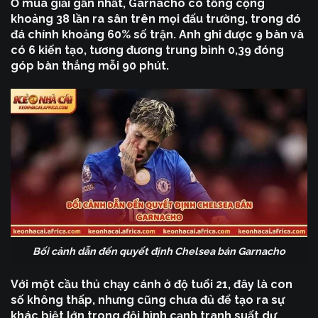
Ở mùa giải gần nhất, Garnacho có tổng cộng
khoảng 38 lần ra sân trên mọi đấu trường, trong đó
đá chính khoảng 60% số trận. Anh ghi được 9 bàn và
có 6 kiến tạo, tương đương trung bình 0,39 đóng
góp bàn thắng mỗi 90 phút.
Bối cảnh dẫn đến quyết định Chelsea bán Garnacho
Với một cầu thủ chạy cánh ở độ tuổi 21, đây là con
số không thấp, nhưng cũng chưa đủ để tạo ra sự
khác biệt lớn trong đội hình cạnh tranh suất dự