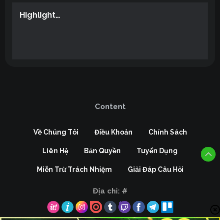
Highlight…
Content
Về Chúng Tôi
Điều Khoản
Chính Sách
Liên Hệ
Bản Quyền
Tuyển Dụng
Miễn Trừ Trách Nhiệm
Giải Đáp Câu Hỏi
Địa chỉ:
#