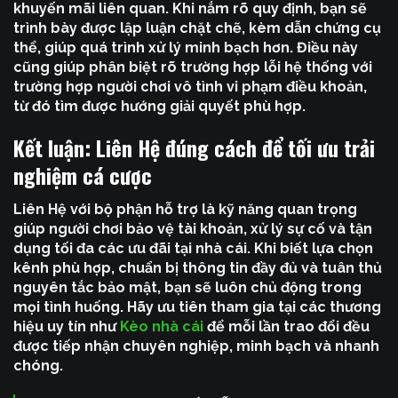
khuyến mãi liên quan. Khi nắm rõ quy định, bạn sẽ
trình bày được lập luận chặt chẽ, kèm dẫn chứng cụ
thể, giúp quá trình xử lý minh bạch hơn. Điều này
cũng giúp phân biệt rõ trường hợp lỗi hệ thống với
trường hợp người chơi vô tình vi phạm điều khoản,
từ đó tìm được hướng giải quyết phù hợp.
Kết luận: Liên Hệ đúng cách để tối ưu trải
nghiệm cá cược
Liên Hệ với bộ phận hỗ trợ là kỹ năng quan trọng
giúp người chơi bảo vệ tài khoản, xử lý sự cố và tận
dụng tối đa các ưu đãi tại nhà cái. Khi biết lựa chọn
kênh phù hợp, chuẩn bị thông tin đầy đủ và tuân thủ
nguyên tắc bảo mật, bạn sẽ luôn chủ động trong
mọi tình huống. Hãy ưu tiên tham gia tại các thương
hiệu uy tín như
Kèo nhà cái
để mỗi lần trao đổi đều
được tiếp nhận chuyên nghiệp, minh bạch và nhanh
chóng.