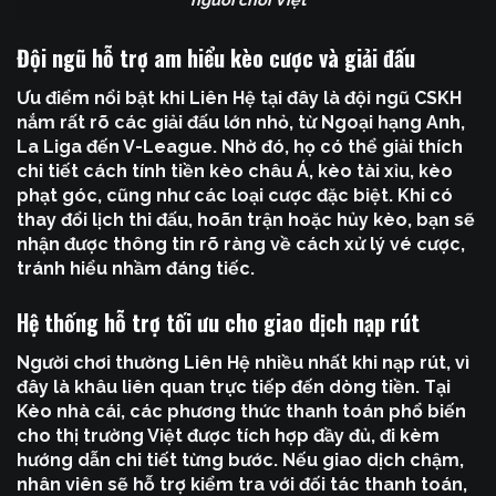
Đội ngũ hỗ trợ am hiểu kèo cược và giải đấu
Ưu điểm nổi bật khi Liên Hệ tại đây là đội ngũ CSKH
nắm rất rõ các giải đấu lớn nhỏ, từ Ngoại hạng Anh,
La Liga đến V-League. Nhờ đó, họ có thể giải thích
chi tiết cách tính tiền kèo châu Á, kèo tài xỉu, kèo
phạt góc, cũng như các loại cược đặc biệt. Khi có
thay đổi lịch thi đấu, hoãn trận hoặc hủy kèo, bạn sẽ
nhận được thông tin rõ ràng về cách xử lý vé cược,
tránh hiểu nhầm đáng tiếc.
Hệ thống hỗ trợ tối ưu cho giao dịch nạp rút
Người chơi thường Liên Hệ nhiều nhất khi nạp rút, vì
đây là khâu liên quan trực tiếp đến dòng tiền. Tại
Kèo nhà cái, các phương thức thanh toán phổ biến
cho thị trường Việt được tích hợp đầy đủ, đi kèm
hướng dẫn chi tiết từng bước. Nếu giao dịch chậm,
nhân viên sẽ hỗ trợ kiểm tra với đối tác thanh toán,