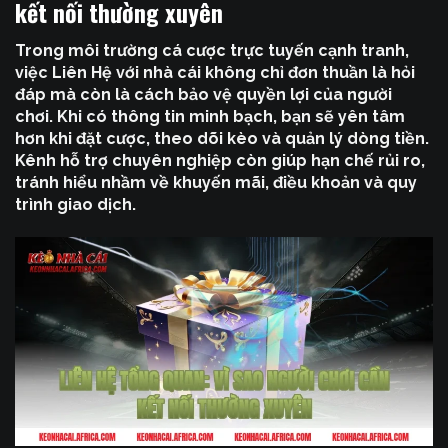
kết nối thường xuyên
Trong môi trường cá cược trực tuyến cạnh tranh,
việc Liên Hệ với nhà cái không chỉ đơn thuần là hỏi
đáp mà còn là cách bảo vệ quyền lợi của người
chơi. Khi có thông tin minh bạch, bạn sẽ yên tâm
hơn khi đặt cược, theo dõi kèo và quản lý dòng tiền.
Kênh hỗ trợ chuyên nghiệp còn giúp hạn chế rủi ro,
tránh hiểu nhầm về khuyến mãi, điều khoản và quy
trình giao dịch.