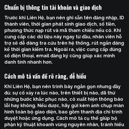
Chuẩn bị thông tin tài khoản và giao dịch
Trước khi Liên Hệ, bạn nên ghi sẵn tên đăng nhập, ID
thành viên, thời gian phát sinh giao dịch, số tiền,
phương thức nạp rút và mã tham chiếu nếu có. Khi
cung cấp các dữ liệu này ngay từ đầu, nhân viên hỗ
trợ sẽ dễ dàng tra cứu trên hệ thống, rút ngắn đáng
kể thời gian kiểm tra. Ngoài ra, việc cung cấp đúng
số điện thoại, email đăng ký cũng giúp xác minh
danh tính nhanh hơn.
Cách mô tả vấn đề rõ ràng, dễ hiểu
Khi Liên Hệ, bạn nên trình bày ngắn gọn nhưng đầy
đủ: sự cố xảy ra lúc nào, trên thiết bị nào, đã thử
những bước khắc phục nào, có xuất hiện thông báo
lỗi hay không. Nếu được, hãy gửi kèm ảnh chụp màn
hình toàn bộ giao diện, bao gồm thanh địa chỉ trình
duyệt hoặc ứng dụng. Cách mô tả cụ thể giúp bộ
phận kỹ thuật khoanh vùng nguyên nhân, tránh hiểu