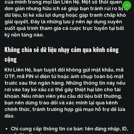
của mình trong mọi lần Liên Hệ. Một số thói quen
đơn giản nhưng hữu ích sẽ giúp bạn tránh rủi ro bị lộ
dữ liệu, bị kẻ xấu lợi dụng hoặc gặp tranh chấp khó
giải quyết. Đây là những lưu ý nên áp dụng xuyên
suốt quá trình tham gia cá cược trực tuyến tại bất
kỳ nền tảng nào.
Không chia sẻ dữ liệu nhạy cảm qua kênh công
cộng
Khi Liên Hệ, bạn tuyệt đối không gửi mật khẩu, mã
OTP, mã PIN ví điện tử hoặc ảnh chụp toàn bộ mặt
trước sau thẻ ngân hàng. Những thông tin này nếu
rơi vào tay kẻ xấu có thể gây thiệt hại lớn cho tài
khoản. Nếu nhân viên yêu cầu dữ liệu bất thường,
bạn nên dừng trao đổi và xác minh lại qua kênh
chính thức, tránh trường hợp giả mạo hỗ trợ để lừa
đảo.
Chỉ cung cấp thông tin cơ bản: tên đăng nhập, ID,