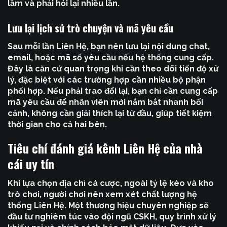
lầm và phải hỏi lại nhiều lần.
Lưu lại lịch sử trò chuyện và mã yêu cầu
Sau mỗi lần Liên Hệ, bạn nên lưu lại nội dung chat,
email, hoặc mã số yêu cầu nếu hệ thống cung cấp.
Đây là căn cứ quan trọng khi cần theo dõi tiến độ xử
lý, đặc biệt với các trường hợp cần nhiều bộ phận
phối hợp. Nếu phải trao đổi lại, bạn chỉ cần cung cấp
mã yêu cầu để nhân viên mới nắm bắt nhanh bối
cảnh, không cần giải thích lại từ đầu, giúp tiết kiệm
thời gian cho cả hai bên.
Tiêu chí đánh giá kênh Liên Hệ của nhà
cái uy tín
Khi lựa chọn địa chỉ cá cược, ngoài tỷ lệ kèo và kho
trò chơi, người chơi nên xem xét chất lượng hệ
thống Liên Hệ. Một thương hiệu chuyên nghiệp sẽ
đầu tư nghiêm túc vào đội ngũ CSKH, quy trình xử lý