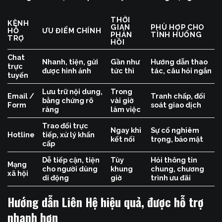
THỜI
KÊNH
GIAN
PHÙ HỢP CHO
HỖ
ƯU ĐIỂM CHÍNH
PHẢN
TÌNH HUỐNG
TRỢ
HỒI
Chat
Nhanh, tiện, gửi
Gần như
Hướng dẫn thao
trực
được hình ảnh
tức thì
tác, câu hỏi ngắn
tuyến
Lưu trữ nội dung,
Trong
Email /
Tranh chấp, đối
bằng chứng rõ
vài giờ
Form
soát giao dịch
ràng
làm việc
Trao đổi trực
Ngay khi
Sự cố nghiêm
Hotline
tiếp, xử lý khẩn
kết nối
trọng, bảo mật
cấp
Dễ tiếp cận, tiện
Tùy
Hỏi thông tin
Mạng
cho người dùng
khung
chung, chương
xã hội
di động
giờ
trình ưu đãi
Hướng dẫn Liên Hệ hiệu quả, được hỗ trợ
nhanh hơn