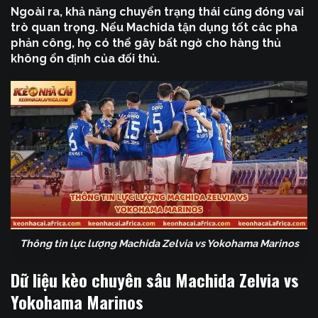
Ngoài ra, khả năng chuyển trạng thái cũng đóng vai
trò quan trọng. Nếu Machida tận dụng tốt các pha
phản công, họ có thể gây bất ngờ cho hàng thủ
không ổn định của đối thủ.
Thông tin lực lượng Machida Zelvia vs Yokohama Marinos
Dữ liệu kèo chuyên sâu Machida Zelvia vs
Yokohama Marinos