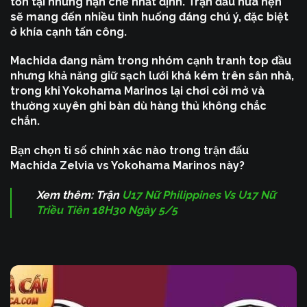
tồn tại những hạn chế nhất định. Trận đấu hứa hẹn
sẽ mang đến nhiều tình huống đáng chú ý, đặc biệt
ở khía cạnh tấn công.
Machida đang nằm trong nhóm cạnh tranh top đầu
nhưng khả năng giữ sạch lưới khá kém trên sân nhà,
trong khi Yokohama Marinos lại chơi cởi mở và
thường xuyên ghi bàn dù hàng thủ không chắc
chắn.
Bạn chọn tỉ số chính xác nào trong trận đấu
Machida Zelvia vs Yokohama Marinos
này?
Xem thêm: Trận
U17 Nữ Philippines Vs U17 Nữ
Triều Tiên 18H30 Ngày 5/5