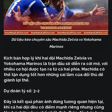
Dữ liệu kèo chuyên sâu Machida Zelvia vs Yokohama
Marinos
Kịch bản hợp lý khi hai đội
Machida Zelvia vs
Yokohama Marinos
là trận đấu sẽ diễn ra cởi mở, với
nhiều cơ hội được tạo ra từ cả hai phía. Machida có
thể tận dụng tốt hơn những sai lầm của đối thủ để
giành lợi thế.
Dự đoán tỷ số: 3-2
Đây là kết quả phản ánh đúng tương quan hiện tại,
khi cả hai đội đều có điểm mạnh riêng nhưng cũng