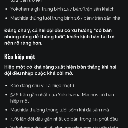
từ 2 bàn trở lên
Yokohama ghi trung bình 1,57 bàn/trận sân khách
Machida thủng lưới trung bình 1,67 bàn/trận sân nhà
Đáng chú ý, cả hai đội đều có xu hướng “có bàn
nhưng cũng dễ thủng lưới”, khiến kịch bản tài trở
nên rõ ràng hơn.
Kèo hiệp một
Hiệp một có khả năng xuất hiện bàn thắng khi hai
đội đều nhập cuộc khá cởi mở.
Kèo đáng chú ý: Tài hiệp một 1
5/6 trận gần nhất của Yokohama Marinos có bàn
hiệp một
Machida thường thủng lưới sớm khi đá sân nhà
4/6 lần đối đầu gần nhất có bàn trong 45 phút đầu