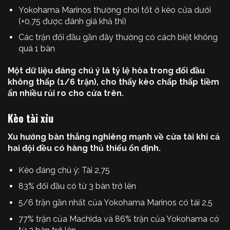
Yokohama Marinos thường chơi tốt ở kèo cửa dưới
(+0,75 được đánh giá khả thi)
Các trận đối đầu gần đây thường có cách biệt không
quá 1 bàn
Một dữ liệu đáng chú ý là tỷ lệ hòa trong đối đầu
không thấp (1/6 trận), cho thấy kèo chấp thấp tiềm
ẩn nhiều rủi ro cho cửa trên.
Kèo tài xỉu
Xu hướng bàn thắng nghiêng mạnh về cửa tài khi cả
hai đội đều có hàng thủ thiếu ổn định.
Kèo đáng chú ý: Tài 2,75
83% đối đầu có từ 3 bàn trở lên
5/6 trận gần nhất của Yokohama Marinos có tài 2,5
77% trận của Machida và 86% trận của Yokohama có