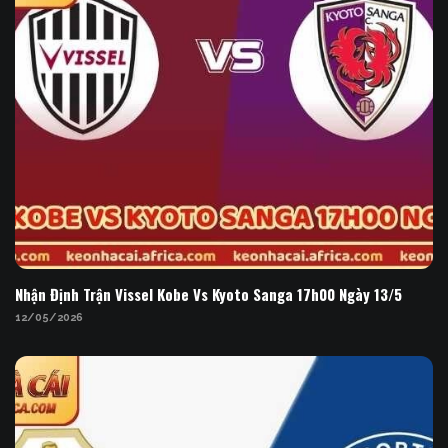
Nhận Định Trận Vissel Kobe Vs Kyoto Sanga 17h00
Ngày 13/5
Nhận Định Trận Vissel Kobe Vs Kyoto Sanga 17h00 Ngày 13/5
12/05/2026