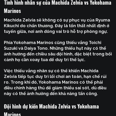
Tình hình nhân sự của Machida Zelvia vs Yokohama
Marinos
Machida Zelvia sẽ không có sự phục vụ của Ryuma
Kikuchi do chấn thương. Đây là tổn thất nhất định ở
tuyến giữa, nơi anh đóng vai trò hỗ trợ phòng ngự.
Phía Yokohama Marinos cũng thiếu vắng Toichi
Suzuki và Daiya Tono. Những thiếu hụt này có thể
ảnh hưởng đến chiều sâu đội hình, đặc biệt trong bối
cảnh họ cần xoay tua để duy trì thể lực.
Việc thiếu vắng nhân sự có thể khiến Machida
Zelvia tiếp tục duy trì lối chơi an toàn, hạn chế rủi
ro. Trong khi đó, Yokohama Marinos có thể phải
điều chỉnh hàng thủ để giảm thiểu sai sót, dù điều
này có thể ảnh hưởng đến khả năng tấn công.
Đội hình dự kiến Machida Zelvia vs Yokohama
Marinos