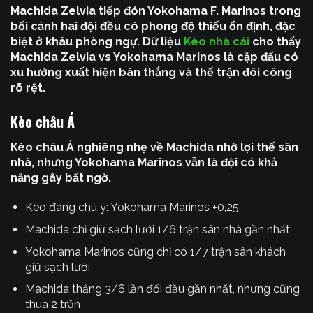
Machida Zelvia tiếp đón Yokohama F. Marinos trong
bối cảnh hai đội đều có phong độ thiếu ổn định, đặc
biệt ở khâu phòng ngự. Dữ liệu
Kèo nhà cái
cho thấy
Machida Zelvia vs Yokohama Marinos
là cặp đấu có
xu hướng xuất hiện bàn thắng và thế trận đôi công
rõ rệt.
Kèo châu Á
Kèo châu Á nghiêng nhẹ về Machida nhờ lợi thế sân
nhà, nhưng Yokohama Marinos vẫn là đội có khả
năng gây bất ngờ.
Kèo đáng chú ý: Yokohama Marinos +0,25
Machida chỉ giữ sạch lưới 1/6 trận sân nhà gần nhất
Yokohama Marinos cũng chỉ có 1/7 trận sân khách
giữ sạch lưới
Machida thắng 3/6 lần đối đầu gần nhất, nhưng cũng
thua 2 trận