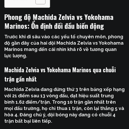
Phong độ Machida Zelvia vs Yokohama
Marinos: Ổn định đối đầu biến động
Trước khi đi sâu vào các yếu tố chuyên môn, phong
độ gần đây của hai đội
Machida Zelvia vs Yokohama
Marinos
mang đến cái nhìn khá rõ về tương quan
lực lượng.
Machida Zelvia vs Yokohama Marinos qua chuỗi
trận gần nhất
Machida Zelvia đang đứng thứ 3 trên bảng xếp hạng
với 21 điểm sau 13 vòng đấu, đạt hiệu suất trung
bình 1.62 điểm/trận. Trong 10 trận gần nhất trên
mọi đấu trường, họ chỉ thua 1 trận, còn lại thắng 5 và
hòa 4. Đáng chú ý, đội bóng này đang có chuỗi 4
trận bất bại liên tiếp.