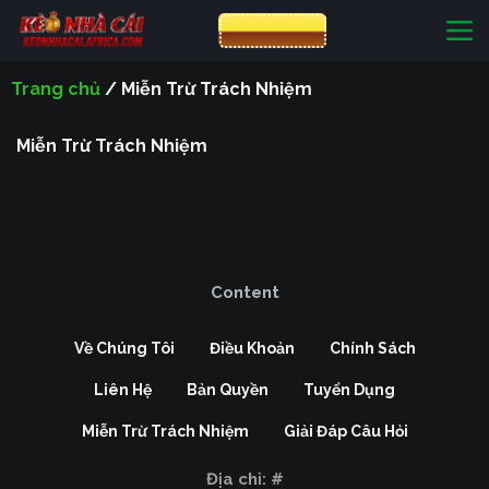
Bỏ
CƯỢC VIN88
qua
nội
Trang chủ
/
Miễn Trừ Trách Nhiệm
dung
Miễn Trừ Trách Nhiệm
Content
Về Chúng Tôi
Điều Khoản
Chính Sách
Liên Hệ
Bản Quyền
Tuyển Dụng
Miễn Trừ Trách Nhiệm
Giải Đáp Câu Hỏi
Địa chỉ:
#