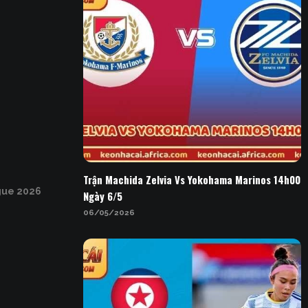
Trận Machida Zelvia Vs Yokohama
Marinos 14h00 Ngày 6/5
Trận Machida Zelvia Vs Yokohama Marinos 14h00
ague 2026
Ngày 6/5
06/05/2026