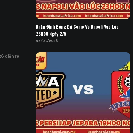
Vào Lúc 23H00 Ngày 2/5
Nhận Định Bóng Đá Como Vs Napoli Vào Lúc
23H00 Ngày 2/5
02/05/2026
26 diễn ra
Nhận Định Bóng Đá Dewa Vs Persijap
Jepara 19H00 Ngày 29/4