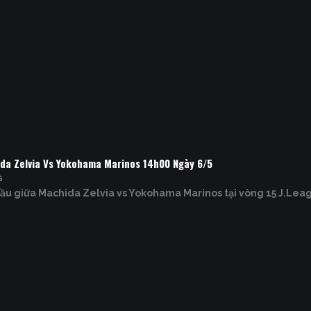
da Zelvia Vs Yokohama Marinos 14h00 Ngày 6/5
6
đầu giữa Machida Zelvia vs Yokohama Marinos tại vòng 15 J.Le