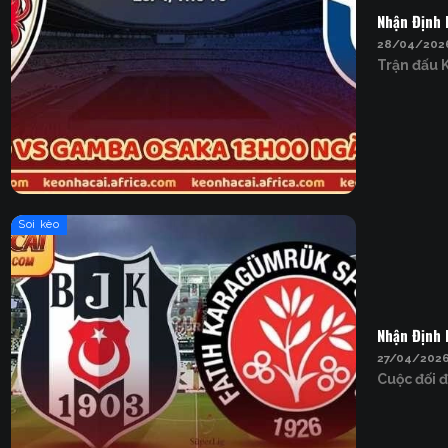
Nhận Định
28/04/202
Trận đấu K
Nhận Định Bóng Đá Kyoto Vs Gamba
Osaka 13h00 Ngày 29/4
Soi kèo
Nhận Định
27/04/202
Cuộc đối 
Nhận Định Bóng Đá Besiktas Vs