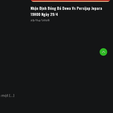
Nhận Định Bóng Đá Dewa Vs Persijap Jepara
19H00 Ngày 29/4
]
29/04/2026
một [...]