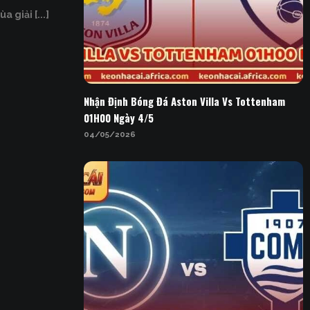
 giải [...]
Nhận Định Bóng Đá Aston Villa Vs
Tottenham 01H00 Ngày 4/5
Nhận Định Bóng Đá Aston Villa Vs Tottenham
01H00 Ngày 4/5
04/05/2026
Nhận Định Bóng Đá Como Vs Napoli