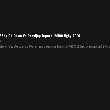
Bóng Đá Dewa Vs Persijap Jepara 19H00 Ngày 29/4
6
đầu giữa Dewa vs Persijap Jepara tại giải VĐQG Indonesia 2025/