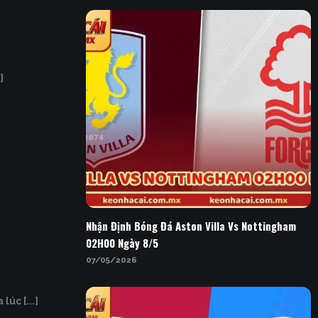
]
Nhận Định Bóng Đá Aston Villa Vs
Nottingham 02H00 Ngày 8/5
Nhận Định Bóng Đá Aston Villa Vs Nottingham
02H00 Ngày 8/5
07/05/2026
úc [...]