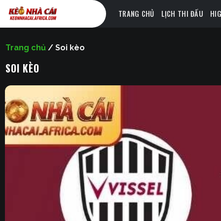
Bỏ
TRANG CHỦ
LỊCH THI ĐẤU
HI
qua
nội
dung
Trang chủ
/
Soi kèo
SOI KÈO