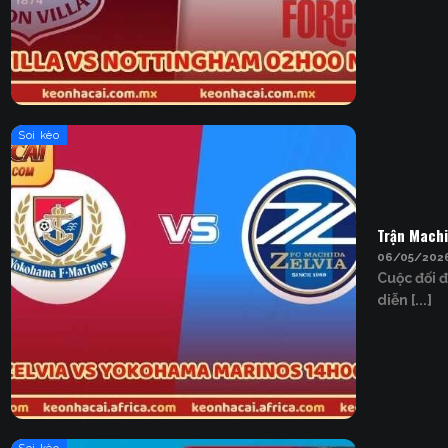
Nhận Định Bóng Đá Aston Villa Vs
Nottingham 02H00 Ngày 8/5
Soi kèo
Trận Machi
06/05/202
Cuộc đối 
diễn [...]
Trận Machida Zelvia Vs Yokohama Marinos
14h00 Ngày 6/5