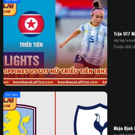
Soi kèo
Trận U17 N
05/05/202
Cuộc đối đ
Trận U17 Nữ Philippines Vs U17 Nữ Triều
Tiên 18H30 Ngày 5/5
Soi kèo
Nhận Định 
04/05/202