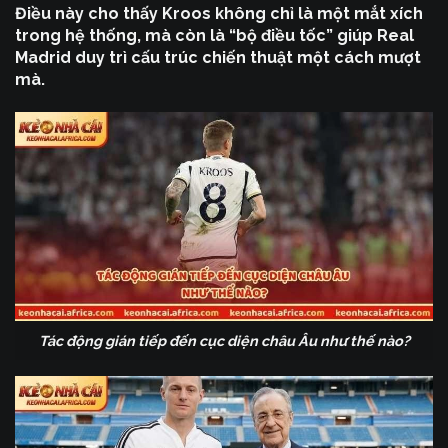
Điều này cho thấy Kroos không chỉ là một mắt xích
trong hệ thống, mà còn là “bộ điều tốc” giúp Real
Madrid duy trì cấu trúc chiến thuật một cách mượt
mà.
Tác động gián tiếp đến cục diện châu Âu như thế nào?