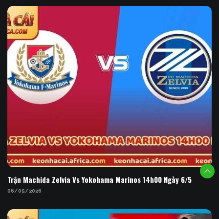
Trận Machida Zelvia Vs Yokohama Marinos 14h00
Ngày 6/5
Trận Machida Zelvia Vs Yokohama Marinos 14h00 Ngày 6/5
06/05/2026