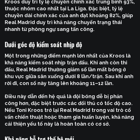
Kroos duy trì tỷ lệ chuyền chính xác trung bình 93%,
thuộc nhóm cao nhất tại La Liga. Đặc biệt, tỷ lệ
chuyền dài chính xác của anh đạt khoảng 82%, giúp
Real Madrid duy trì khả năng chuyển trạng thái
nhanh từ phòng ngự sang tấn công.
Dưới góc độ kiểm soát nhịp độ
Một trong những điểm mạnh lớn nhất của Kroos là
khả năng kiểm soát nhịp trận đấu. Khi anh còn thi
đấu, Real Madrid thường giảm số lần mất bóng ở
khu vực giữa sân xuống dưới 8 lần/trận. Sau khi anh
rời đi, con số này tăng lên khoảng 11–12 lần.
Điều này dẫn đến hệ quả là đội bóng dễ bị phản
công hơn, đặc biệt trước các đối thủ có tốc độ cao.
Nếu
Toni Kroos trở lại Real Madrid
trong vai trò cố
vấn chiến thuật hoặc tham gia huấn luyện, khả năng
cải thiện yếu tố này là hoàn toàn có cơ sở.
Khả năng hỗ trợ thế hệ mới