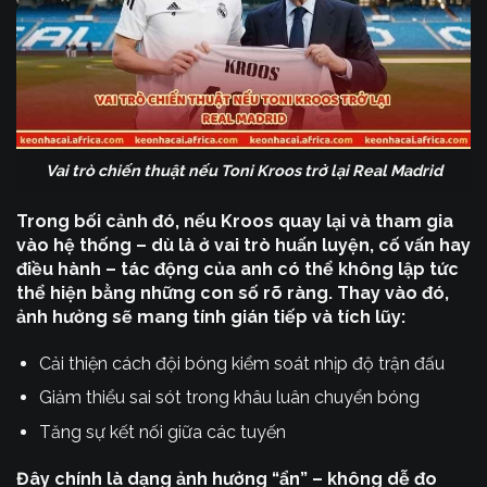
Vai trò chiến thuật nếu Toni Kroos trở lại Real Madrid
Trong bối cảnh đó, nếu Kroos quay lại và tham gia
vào hệ thống – dù là ở vai trò huấn luyện, cố vấn hay
điều hành – tác động của anh có thể không lập tức
thể hiện bằng những con số rõ ràng. Thay vào đó,
ảnh hưởng sẽ mang tính gián tiếp và tích lũy:
Cải thiện cách đội bóng kiểm soát nhịp độ trận đấu
Giảm thiểu sai sót trong khâu luân chuyển bóng
Tăng sự kết nối giữa các tuyến
Đây chính là dạng ảnh hưởng “ẩn” – không dễ đo