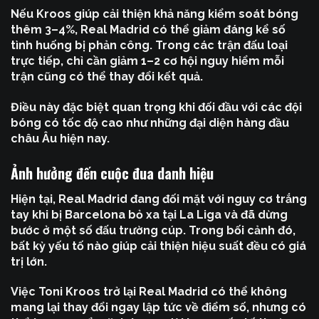
Nếu Kroos giúp cải thiện khả năng kiểm soát bóng
thêm 3–4%, Real Madrid có thể giảm đáng kể số
tình huống bị phản công. Trong các trận đấu loại
trực tiếp, chỉ cần giảm 1–2 cơ hội nguy hiểm mỗi
trận cũng có thể thay đổi kết quả.
Điều này đặc biệt quan trọng khi đối đầu với các đội
bóng có tốc độ cao như những đại diện hàng đầu
châu Âu hiện nay.
Ảnh hưởng đến cuộc đua danh hiệu
Hiện tại, Real Madrid đang đối mặt với nguy cơ trắng
tay khi bị Barcelona bỏ xa tại La Liga và đã dừng
bước ở một số đấu trường cúp. Trong bối cảnh đó,
bất kỳ yếu tố nào giúp cải thiện hiệu suất đều có giá
trị lớn.
Việc
Toni Kroos trở lại Real Madrid
có thể không
mang lại thay đổi ngay lập tức về điểm số, nhưng có