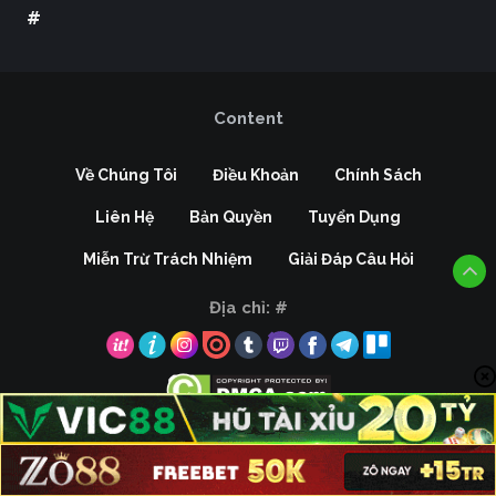
#
Content
Về Chúng Tôi
Điều Khoản
Chính Sách
Liên Hệ
Bản Quyền
Tuyển Dụng
Miễn Trừ Trách Nhiệm
Giải Đáp Câu Hỏi
Địa chỉ:
#
Copyright © 2026 Kèo Nhà Cái, All rights reserved.
LIVE
HOT
BLV XOILAC
KẾT QUẢ
XEM THÊM