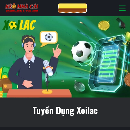
Bỏ
CƯỢC VIN88
qua
nội
dung
Tuyển Dụng Xoilac