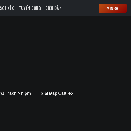
SOI KÈO
TUYỂN DỤNG
DIỄN ĐÀN
VIN88
rừ Trách Nhiệm
Giải Đáp Câu Hỏi