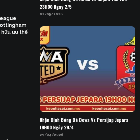
23H00 Ngày 2/5
02/05/2026
 League
 Nottingham
 hữu ưu thế
Nhận Định Bóng Đá Dewa Vs Persijap
Jepara 19H00 Ngày 29/4
Nhận Định Bóng Đá Dewa Vs Persijap Jepara
19H00 Ngày 29/4
29/04/2026