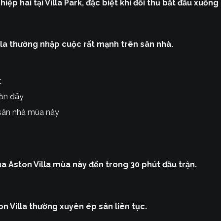
ệp hai tại Villa Park, đặc biệt khi đối thủ bắt đầu xuống 
lla thường nhập cuộc rất mạnh trên sân nhà.
t
gần đây
 sân nhà mùa này
a Aston Villa mùa này đến trong 30 phút đầu trận.
n Villa thường xuyên ép sân liên tục.