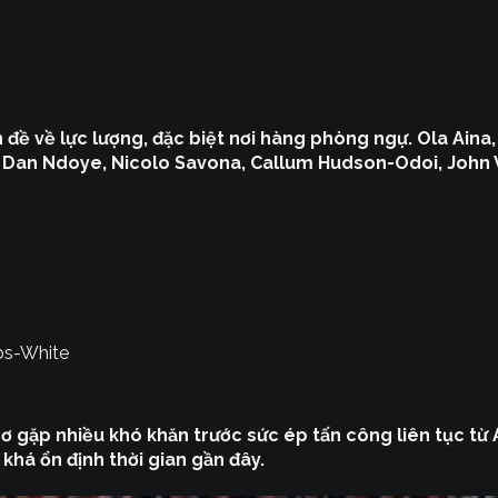
đề về lực lượng, đặc biệt nơi hàng phòng ngự. Ola Aina,
i Dan Ndoye, Nicolo Savona, Callum Hudson-Odoi, John 
bs-White
 gặp nhiều khó khăn trước sức ép tấn công liên tục từ A
khá ổn định thời gian gần đây.