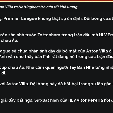
n Villa vs Nottingham trở nên rất khó lường
tại Premier League không thật sự ổn định. Đội bóng của
ay trên sân nhà trước Tottenham trong trận đấu mà HLV 
 châu Âu.
League sẽ chưa phản ánh đầy đủ bộ mặt của Aston Villa ở
Anh vẫn cho thấy bản lĩnh rất đáng nể trong các trận đấ
u cúp châu Âu. Nhà cầm quân người Tây Ban Nha từng nhi
 đi.
với Aston Villa. Đội bóng này đã bất bại trong 10 lần gần 
iải đầy bất ngờ. Sự xuất hiện của HLV Vitor Pereira hồi