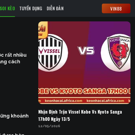
SOI KÈO
TUYỂN DỤNG
DIỄN ĐÀN
VIN88
c rất nhiều
oảng cách
Nhận Định Trận Vissel Kobe Vs Kyoto
Sanga 17h00 Ngày 13/5
Nhận Định Trận Vissel Kobe Vs Kyoto Sanga
những khoảnh
17h00 Ngày 13/5
12/05/2026