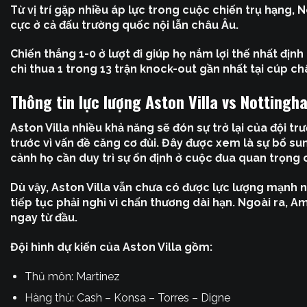
Từ vị trí gặp nhiều áp lực trong cuộc chiến trụ hạng, 
cực ở cả đấu trường quốc nội lẫn châu Âu.
Chiến thắng 1-0 ở lượt đi giúp họ nắm lợi thế nhất địn
chỉ thua 1 trong 13 trận knock-out gần nhất tại cúp châ
Thông tin lực lượng Aston Villa vs Notting
Aston Villa nhiều khả năng sẽ đón sự trở lại của đội t
trước vì vấn đề căng cơ đùi. Đây được xem là sự bổ su
cảnh họ cần duy trì sự ổn định ở cuộc đua quan trọng 
Dù vậy, Aston Villa vẫn chưa có được lực lượng mạnh 
tiếp tục phải nghỉ vì chấn thương dài hạn. Ngoài ra,
ngay từ đầu.
Đội hình dự kiến của Aston Villa gồm:
Thủ môn: Martinez
Hàng thủ: Cash – Konsa – Torres – Digne