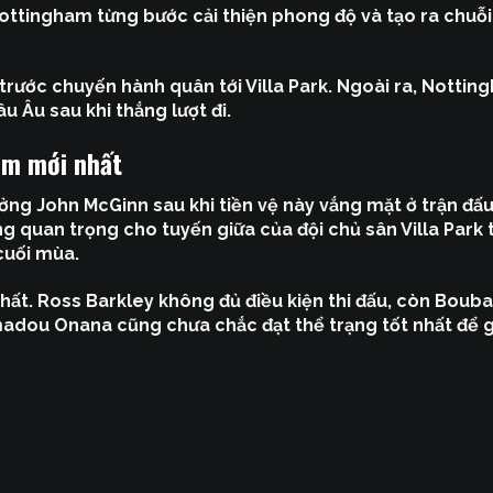
Nottingham từng bước cải thiện phong độ và tạo ra chuỗi 
h trước chuyến hành quân tới Villa Park. Ngoài ra, Notti
u Âu sau khi thắng lượt đi.
ham mới nhất
rưởng John McGinn sau khi tiền vệ này vắng mặt ở trận đấu
ng quan trọng cho tuyến giữa của đội chủ sân Villa Park 
cuối mùa.
nhất. Ross Barkley không đủ điều kiện thi đấu, còn Bou
 Amadou Onana cũng chưa chắc đạt thể trạng tốt nhất để