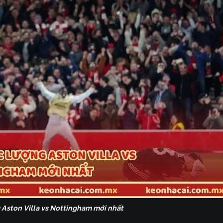
 Aston Villa vs Nottingham mới nhất