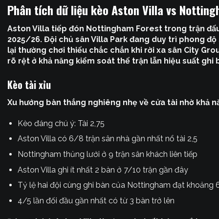
Phân tích dữ liệu kèo Aston Villa vs Notti
Aston Villa tiếp đón Nottingham Forest trong trận đ
2025/26. Đội chủ sân Villa Park đang duy trì phong độ
lại thường chơi thiếu chắc chắn khi rời xa sân City Gr
rõ rệt ở khả năng kiểm soát thế trận lẫn hiệu suất ghi
Kèo tài xỉu
Xu hướng bàn thắng nghiêng nhẹ về cửa tài nhờ khả nă
Kèo đáng chú ý: Tài 2,75
Aston Villa có 6/8 trận sân nhà gần nhất nổ tài 2,5
Nottingham thủng lưới ở 9 trận sân khách liên tiếp
Aston Villa ghi ít nhất 2 bàn ở 7/10 trận gần đây
Tỷ lệ hai đội cùng ghi bàn của Nottingham đạt khoảng
4/5 lần đối đầu gần nhất có từ 3 bàn trở lên