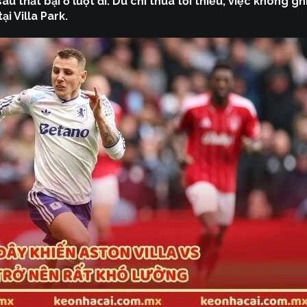
au thất bại ở lượt đi. Dù chỉ thua tối thiểu, việc không g
i Villa Park.