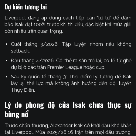
Dự kiến tương lai
Liverpool đang áp dụng cách tiếp cận “từ từ” để đảm
bảo Isak đạt 100% trước khi thi đấu, đặc biệt khi mùa giải
còn nhiều trận quan trọng.
Cuối tháng 3/2026: Tập luyện nhóm nếu không
setback.
Đầu tháng 4/2026: Có thể ra sân trở lại, có lẽ từ ghế
dự bị ở các trận Premier League hoặc cup.
Sau kỳ quốc tế tháng 3: Thời điểm lý tưởng để Isak
lấy lại thể lực mà không ảnh hưởng đến đội tuyển
Thụy Điển.
Lý do phong độ của Isak chưa thực sự
bùng nổ
Trước chấn thương, Alexander Isak có khởi đầu khó khăn
tại Liverpool. Mùa 2025/26 16 trận trên mọi đấu trường,