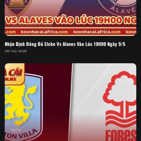
Nhận Định Bóng Đá Elche Vs Alaves Vào Lúc 19H00
Ngày 9/5
Nhận Định Bóng Đá Elche Vs Alaves Vào Lúc 19H00 Ngày 9/5
08/05/2026