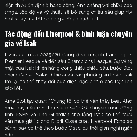
hiện thiếu ổn định ở hàng công. Anh chàng với chiều cao
1m92, tốc độ và kỹ thuật sẽ bổ sung chiều sâu giúp hlv
Slot xoay tua tốt hơn ở giai đoạn nước rút.
Tác động đến Liverpool & bình luận chuyên
gia về Isak
Liverpool mùa 2025/26 đang ở vị trí cạnh tranh top 4
Premier League và tiến sâu Champions League. Sự vắng
mặt của Isak khiến hàng công thiếu chiều sâu, buộc Slot
phải dựa vào Salah, Chiesa và các phương án khác. Isak
trở lại có thể thay đổi cục diện, đặc biệt ở các trận lớn
sắp tới .
Arne Slot lạc quan: “Chúng tôi có thể vẫn thấy best Alex
mùa này nếu mọi thứ suôn sẻ.” Giới chuyên môn đồng
tình: ESPN và The Guardian cho rằng Isak có thể “cứu
vãn mùa giải” giống Djibril Cisse xưa . Liverpool Echo so
sánh: Isak có thể theo bước Cisse, dù thời gian nghỉ ngắn
hơn.