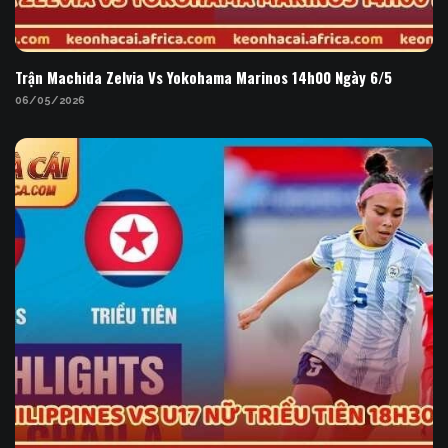
Ngày 6/5
Trận Machida Zelvia Vs Yokohama Marinos 14h00 Ngày 6/5
06/05/2026
Trận U17 Nữ Philippines Vs U17 Nữ Triều Tiên 18H30
Ngày 5/5