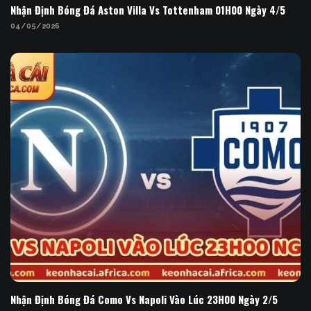
Nhận Định Bóng Đá Aston Villa Vs Tottenham 01H00 Ngày 4/5
04/05/2026
Nhận Định Bóng Đá Como Vs Napoli Vào Lúc 23H00
Ngày 2/5
Nhận Định Bóng Đá Como Vs Napoli Vào Lúc 23H00 Ngày 2/5