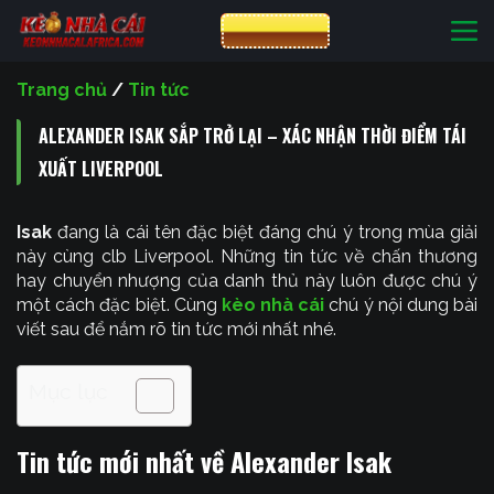
Bỏ
CƯỢC VIN88
qua
nội
Trang chủ
/
Tin tức
dung
ALEXANDER ISAK SẮP TRỞ LẠI – XÁC NHẬN THỜI ĐIỂM TÁI
XUẤT LIVERPOOL
Isak
đang là cái tên đặc biệt đáng chú ý trong mùa giải
này cùng clb Liverpool. Những tin tức về chấn thương
hay chuyển nhượng của danh thủ này luôn được chú ý
một cách đặc biệt. Cùng
kèo nhà cái
chú ý nội dung bài
viết sau để nắm rõ tin tức mới nhất nhé.
Mục lục
Tin tức mới nhất về Alexander Isak