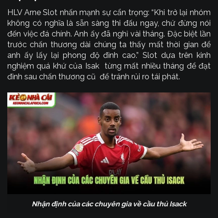
HLV Arne Slot nhấn mạnh sự cẩn trọng: “Khi trở lại nhóm
không có nghĩa là sẵn sàng thi đấu ngay, chứ đừng nói
đến việc đá chính. Anh ấy đã nghỉ vài tháng. Đặc biệt lần
trước chấn thương dài chúng ta thấy mất thời gian để
anh ấy lấy lại phong độ đỉnh cao.” Slot dựa trên kinh
nghiệm quá khứ của Isak từng mất nhiều tháng để đạt
đỉnh sau chấn thương cũ để tránh rủi ro tái phát.
Nhận định của các chuyên gia về cầu thủ Isack