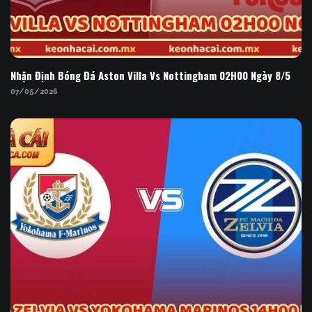
Nhận Định Bóng Đá Aston Villa Vs Nottingham
02H00 Ngày 8/5
Nhận Định Bóng Đá Aston Villa Vs Nottingham 02H00 Ngày 8/5
07/05/2026
Trận Machida Zelvia Vs Yokohama Marinos 14h00