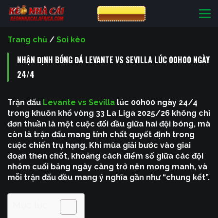
Bỏ
CƯỢC VIN88
qua
nội
Trang chủ
/
Soi kèo
dung
NHẬN ĐỊNH BÓNG ĐÁ LEVANTE VS SEVILLA LÚC 00H00 NGÀY
24/4
Trận đấu
Levante vs Sevilla
lúc 00h00 ngày 24/4
trong khuôn khổ vòng 33 La Liga 2025/26 không chỉ
đơn thuần là một cuộc đối đầu giữa hai đội bóng, mà
còn là trận đấu mang tính chất quyết định trong
cuộc chiến trụ hạng. Khi mùa giải bước vào giai
đoạn then chốt, khoảng cách điểm số giữa các đội
nhóm cuối bảng ngày càng trở nên mong manh, và
mỗi trận đấu đều mang ý nghĩa gần như “chung kết”.
Mục lục