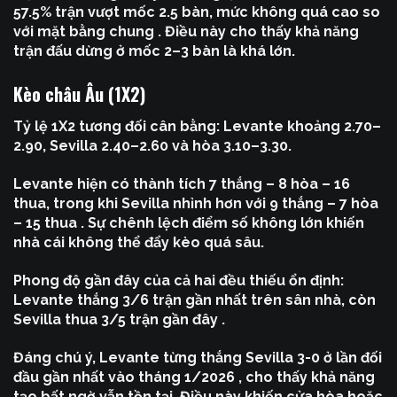
57.5% trận vượt mốc 2.5 bàn, mức không quá cao so
với mặt bằng chung . Điều này cho thấy khả năng
trận đấu dừng ở mốc 2–3 bàn là khá lớn.
Kèo châu Âu (1X2)
Tỷ lệ 1X2 tương đối cân bằng: Levante khoảng 2.70–
2.90, Sevilla 2.40–2.60 và hòa 3.10–3.30.
Levante hiện có thành tích 7 thắng – 8 hòa – 16
thua, trong khi Sevilla nhỉnh hơn với 9 thắng – 7 hòa
– 15 thua . Sự chênh lệch điểm số không lớn khiến
nhà cái không thể đẩy kèo quá sâu.
Phong độ gần đây của cả hai đều thiếu ổn định:
Levante thắng 3/6 trận gần nhất trên sân nhà, còn
Sevilla thua 3/5 trận gần đây .
Đáng chú ý, Levante từng thắng Sevilla 3-0 ở lần đối
đầu gần nhất vào tháng 1/2026 , cho thấy khả năng
tạo bất ngờ vẫn tồn tại. Điều này khiến cửa hòa hoặc