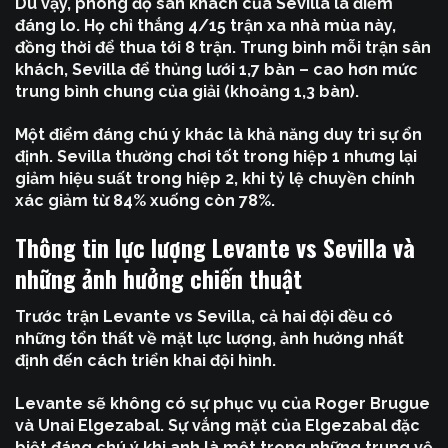
Dù vậy, phong độ sân khách của Sevilla là điểm
đáng lo. Họ chỉ thắng 4/15 trận xa nhà mùa này,
đồng thời để thua tới 8 trận. Trung bình mỗi trận sân
khách, Sevilla để thủng lưới 1,7 bàn – cao hơn mức
trung bình chung của giải (khoảng 1,3 bàn).
Một điểm đáng chú ý khác là khả năng duy trì sự ổn
định. Sevilla thường chơi tốt trong hiệp 1 nhưng lại
giảm hiệu suất trong hiệp 2, khi tỷ lệ chuyền chính
xác giảm từ 84% xuống còn 78%.
Thông tin lực lượng Levante vs Sevilla và
những ảnh hưởng chiến thuật
Trước trận
Levante vs Sevilla
, cả hai đội đều có
những tổn thất về mặt lực lượng, ảnh hưởng nhất
định đến cách triển khai đội hình.
Levante sẽ không có sự phục vụ của Roger Brugue
và Unai Elgezabal. Sự vắng mặt của Elgezabal đặc
biệt đáng chú ý khi anh là một trong những trung vệ