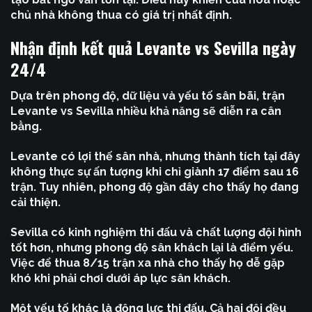
chủ nhà không thua có giá trị nhất định.
Nhận định kết quả Levante vs Sevilla ngày
24/4
Dựa trên phong độ, dữ liệu và yếu tố sân bãi, trận
Levante vs Sevilla
nhiều khả năng sẽ diễn ra cân
bằng.
Levante có lợi thế sân nhà, nhưng thành tích tại đây
không thực sự ấn tượng khi chỉ giành 17 điểm sau 16
trận. Tuy nhiên, phong độ gần đây cho thấy họ đang
cải thiện.
Sevilla có kinh nghiệm thi đấu và chất lượng đội hình
tốt hơn, nhưng phong độ sân khách lại là điểm yếu.
Việc để thua 8/15 trận xa nhà cho thấy họ dễ gặp
khó khi phải chơi dưới áp lực sân khách.
Một yếu tố khác là động lực thi đấu. Cả hai đội đều