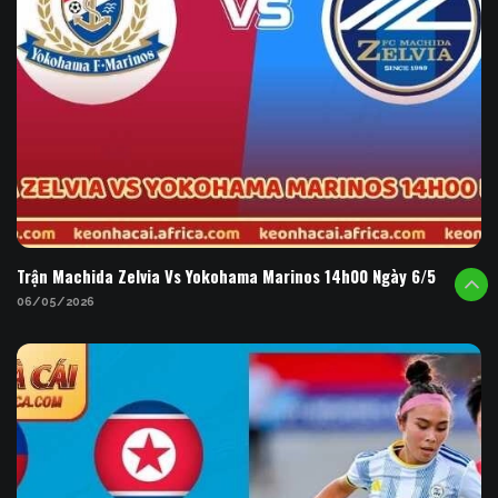
Trận Machida Zelvia Vs Yokohama Marinos 14h00
Ngày 6/5
Trận Machida Zelvia Vs Yokohama Marinos 14h00 Ngày 6/5
06/05/2026