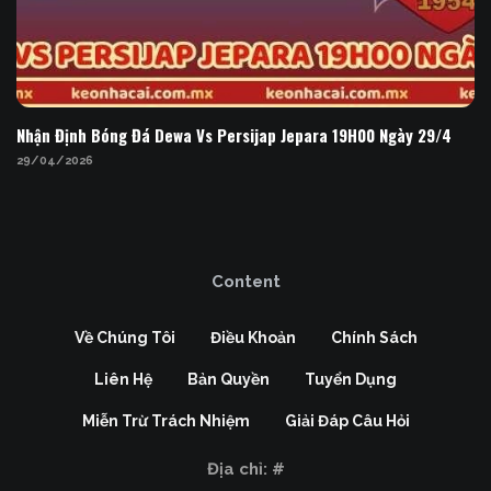
Nhận Định Bóng Đá Dewa Vs Persijap Jepara 19H00
Ngày 29/4
Nhận Định Bóng Đá Dewa Vs Persijap Jepara 19H00 Ngày 29/4
29/04/2026
Content
Về Chúng Tôi
Điều Khoản
Chính Sách
Liên Hệ
Bản Quyền
Tuyển Dụng
Miễn Trừ Trách Nhiệm
Giải Đáp Câu Hỏi
Địa chỉ:
#