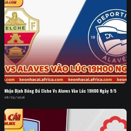
Nhận Định Bóng Đá Elche Vs Alaves Vào Lúc 19H00
Ngày 9/5
Nhận Định Bóng Đá Elche Vs Alaves Vào Lúc 19H00 Ngày 9/5
08/05/2026