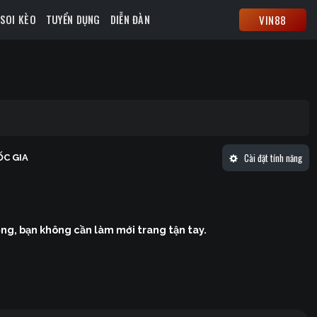
SOI KÈO
TUYỂN DỤNG
DIỄN ĐÀN
VIN88
Cài đặt tính năng
C GIA
ộng, bạn không cần làm mới trang tận tay.