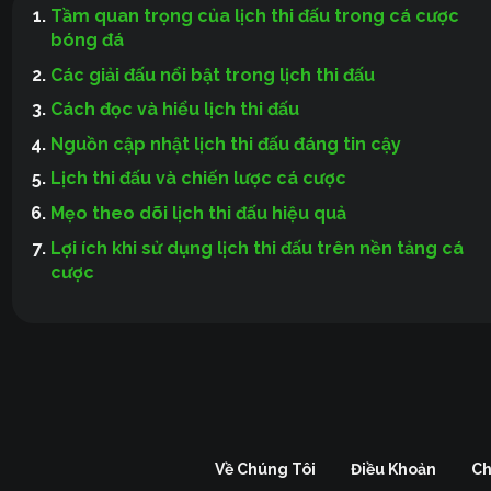
Tầm quan trọng của lịch thi đấu trong cá cược
bóng đá
Các giải đấu nổi bật trong lịch thi đấu
Cách đọc và hiểu lịch thi đấu
Nguồn cập nhật lịch thi đấu đáng tin cậy
Lịch thi đấu và chiến lược cá cược
Mẹo theo dõi lịch thi đấu hiệu quả
Lợi ích khi sử dụng lịch thi đấu trên nền tảng cá
cược
Về Chúng Tôi
Điều Khoản
Ch