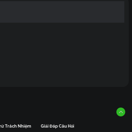
rừ Trách Nhiệm
Giải Đáp Câu Hỏi