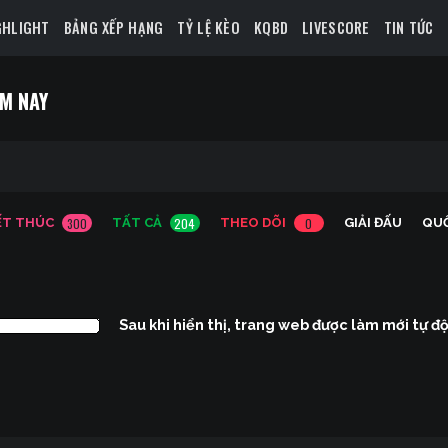
GHLIGHT
BẢNG XẾP HẠNG
TỶ LỆ KÈO
KQBD
LIVESCORE
TIN TỨC
ÔM NAY
300
204
0
ẾT THÚC
TẤT CẢ
THEO DÕI
GIẢI ĐẤU
QUỐ
Sau khi hiển thị, trang web được làm mới tự đ