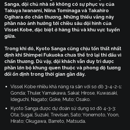
Sanga
, đội chủ nhà sẽ không có sự phục vụ của
Takuya Iwanami, Niina Tominaga và Takahiro
Ogihara do chấn thương. Những thiếu vắng này
phần nào ảnh hưởng tới chiều sâu đội hình của
Vissel Kobe, đặc biệt ở hàng thủ và khu vực tuyến
giữa.
Trong khi đó, Kyoto Sanga cũng chịu tổn thất nhất
định khi Shimpei Fukuoka chưa thể trở lại thi đấu vì
chấn thương. Dù vậy, đội khách vẫn duy trì được
phần lớn bộ khung quen thuộc và phong độ tương
đối ổn định trong thời gian gần đây.
Vissel Kobe nhiều khả năng ra sân với sơ đồ 3-4-2-1:
Gonda; Thuler, Yamakawa, Sakai; Hirose, Kuwasaki,
Ideguchi, Nagato; Goke, Muto; Osako.
Kyoto Sanga được dự đoán sử dụng sơ đồ 4-3-3:
Ota; Sugai, Suzuki, Trevisan, Sato; Yonemoto, Yoon,
Hirato; Okugawa, Barreto, Matsuda.