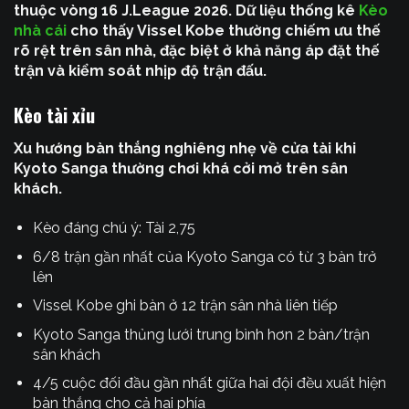
thuộc vòng 16 J.League 2026. Dữ liệu thống kê
Kèo
nhà cái
cho thấy Vissel Kobe thường chiếm ưu thế
rõ rệt trên sân nhà, đặc biệt ở khả năng áp đặt thế
trận và kiểm soát nhịp độ trận đấu.
Kèo tài xỉu
Xu hướng bàn thắng nghiêng nhẹ về cửa tài khi
Kyoto Sanga thường chơi khá cởi mở trên sân
khách.
Kèo đáng chú ý: Tài 2,75
6/8 trận gần nhất của Kyoto Sanga có từ 3 bàn trở
lên
Vissel Kobe ghi bàn ở 12 trận sân nhà liên tiếp
Kyoto Sanga thủng lưới trung bình hơn 2 bàn/trận
sân khách
4/5 cuộc đối đầu gần nhất giữa hai đội đều xuất hiện
bàn thắng cho cả hai phía