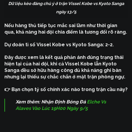
Dữ liệu kèo đáng chú ý ở trận Vissel Kobe vs Kyoto Sanga
ngày 13/5
Nếu hàng thủ tiếp tục mắc sai lầm như thời gian
qua, khả năng hai đội chia điểm là tương đối rõ ràng.
Dự đoán tỉ số
Vissel Kobe vs Kyoto Sanga
: 2-2.
Đây được xem là kết quả phản ánh đúng trạng thái
hiện tại của hai đội, khi cả Vissel Kobe lẫn Kyoto
Sanga đều sở hữu hàng công đủ khả năng ghi bàn
nhưng lại thiếu sự chắc chắn ở mặt trận phòng ngự.
👉 Bạn chọn tỷ số chính xác nào trong trận cầu này?
Xem thêm: Nhận Định Bóng Đá
Elche Vs
Alaves Vào Lúc 19H00 Ngày 9/5