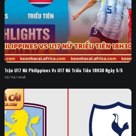
Trận U17 Nữ Philippines Vs U17 Nữ Triều Tiên 18H30
Ngày 5/5
Trận U17 Nữ Philippines Vs U17 Nữ Triều Tiên 18H30 Ngày 5/5
05/05/2026