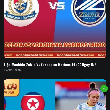
Trận Machida Zelvia Vs Yokohama Marinos 14h00
Ngày 6/5
Trận Machida Zelvia Vs Yokohama Marinos 14h00 Ngày 6/5
06/05/2026