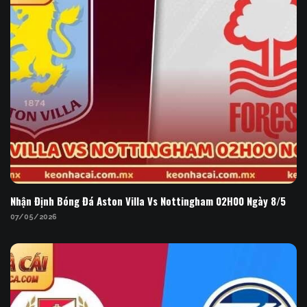
Nhận Định Bóng Đá Aston Villa Vs Nottingham
02H00 Ngày 8/5
Nhận Định Bóng Đá Aston Villa Vs Nottingham 02H00 Ngày 8/5
07/05/2026