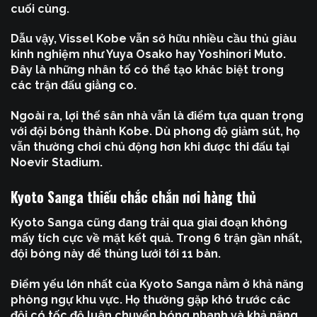
cuối cùng.
Dẫu vậy, Vissel Kobe vẫn sở hữu nhiều cầu thủ giàu
kinh nghiệm như Yuya Osako hay Yoshinori Muto.
Đây là những nhân tố có thể tạo khác biệt trong
các trận đấu giằng co.
Ngoài ra, lợi thế sân nhà vẫn là điểm tựa quan trọng
với đội bóng thành Kobe. Dù phong độ giảm sút, họ
vẫn thường chơi chủ động hơn khi được thi đấu tại
Noevir Stadium.
Kyoto Sanga thiếu chắc chắn nơi hàng thủ
Kyoto Sanga cũng đang trải qua giai đoạn không
mấy tích cực về mặt kết quả. Trong 6 trận gần nhất,
đội bóng này để thủng lưới tới 11 bàn.
Điểm yếu lớn nhất của Kyoto Sanga nằm ở khả năng
phòng ngự khu vực. Họ thường gặp khó trước các
đội có tốc độ luân chuyển bóng nhanh và khả năng