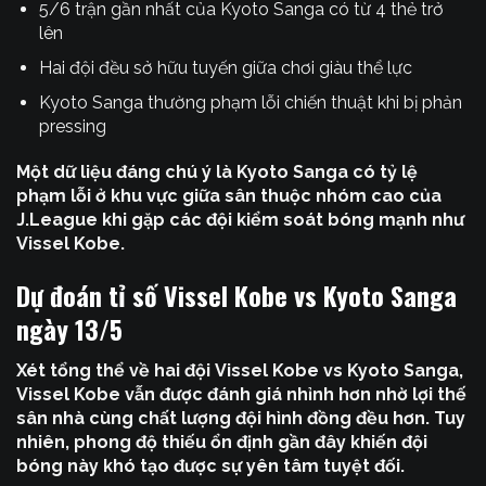
5/6 trận gần nhất của Kyoto Sanga có từ 4 thẻ trở
lên
Hai đội đều sở hữu tuyến giữa chơi giàu thể lực
Kyoto Sanga thường phạm lỗi chiến thuật khi bị phản
pressing
Một dữ liệu đáng chú ý là Kyoto Sanga có tỷ lệ
phạm lỗi ở khu vực giữa sân thuộc nhóm cao của
J.League khi gặp các đội kiểm soát bóng mạnh như
Vissel Kobe.
Dự đoán tỉ số Vissel Kobe vs Kyoto Sanga
ngày 13/5
Xét tổng thể về hai đội
Vissel Kobe vs Kyoto Sanga
,
Vissel Kobe vẫn được đánh giá nhỉnh hơn nhờ lợi thế
sân nhà cùng chất lượng đội hình đồng đều hơn. Tuy
nhiên, phong độ thiếu ổn định gần đây khiến đội
bóng này khó tạo được sự yên tâm tuyệt đối.