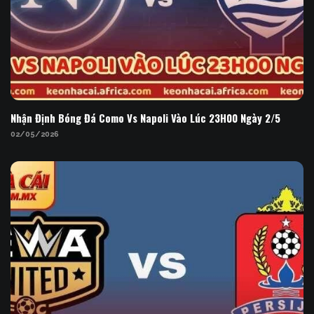
Nhận Định Bóng Đá Como Vs Napoli Vào Lúc 23H00
Ngày 2/5
Nhận Định Bóng Đá Como Vs Napoli Vào Lúc 23H00 Ngày 2/5
02/05/2026