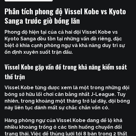
Phân tích phong độ Vissel Kobe vs Kyoto
Sanga trước giờ bóng lăn
Phong độ hiện tại của cả hai đội
Vissel Kobe vs
Kyoto Sanga
đều tồn tại những vấn đề riêng, đặc
biệt ở khía cạnh phòng ngự và khả năng duy trì sự
ổn định xuyên suốt trận đấu.
Vissel Kobe gặp vấn đề trong khả năng kiểm soát
thế trận
Vissel Kobe từng được xem là một trong những đội
bóng sở hữu lối chơi cân bằng nhất J-League. Tuy
nhiên, trong khoảng một tháng trở lại đây, đội bóng
này liên tục đánh mất sự chắc chắn vốn có.
Hàng phòng ngự của Vissel Kobe đang để lộ khá
nhiều khoảng trống ở các tình huống chuyển đổi
trạng thái. Việc để thủng lưới tới 8 bàn trong 2 thất