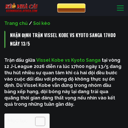
Bỏ
CƯỢC VIN88
qua
nội
Trang chủ
/
Soi kèo
dung
NHẬN ĐỊNH TRẬN VISSEL KOBE VS KYOTO SANGA 17H00
NGÀY 13/5
Trận đấu giữa
Vissel Kobe vs Kyoto Sanga
tại vòng
12 J-League 2026 diễn ra lúc 17h00 ngày 13/5 đang
thu hút nhiều sự quan tâm khi cả hai đội đều bước
vào cuộc đối đầu với phong độ không thực sự ổn
định. Dù Vissel Kobe vẫn đứng trong nhóm đầu
bảng xếp hạng, đội bóng này lại đang trải qua
quãng thời gian đáng thất vọng nếu nhìn vào kết
quả trong những tuần gần đây.
Mục lục