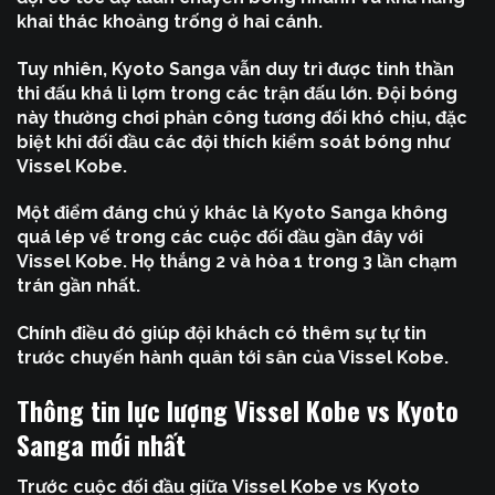
khai thác khoảng trống ở hai cánh.
Tuy nhiên, Kyoto Sanga vẫn duy trì được tinh thần
thi đấu khá lì lợm trong các trận đấu lớn. Đội bóng
này thường chơi phản công tương đối khó chịu, đặc
biệt khi đối đầu các đội thích kiểm soát bóng như
Vissel Kobe.
Một điểm đáng chú ý khác là Kyoto Sanga không
quá lép vế trong các cuộc đối đầu gần đây với
Vissel Kobe. Họ thắng 2 và hòa 1 trong 3 lần chạm
trán gần nhất.
Chính điều đó giúp đội khách có thêm sự tự tin
trước chuyến hành quân tới sân của Vissel Kobe.
Thông tin lực lượng Vissel Kobe vs Kyoto
Sanga mới nhất
Trước cuộc đối đầu giữa
Vissel Kobe vs Kyoto